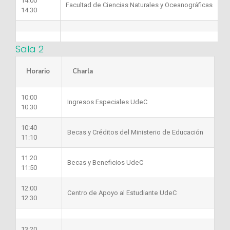
14:00
Facultad de Ciencias Naturales y Oceanográficas
14:30
Sala 2
Horario
Charla
10:00
Ingresos Especiales UdeC
10:30
10:40
Becas y Créditos del Ministerio de Educación
11:10
11:20
Becas y Beneficios UdeC
11:50
12:00
Centro de Apoyo al Estudiante UdeC
12:30
13:20