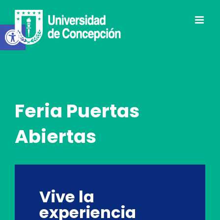
Skip
to
Abrir barra de herramientas
content
Feria Puertas
Abiertas
Vive la
experiencia