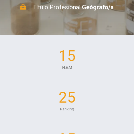
Título Profesional
Geógrafo/a
15
N.E.M
25
Ranking