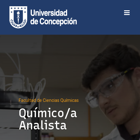
Skip
to
Abrir barra de herramientas
content
Facultad de Ciencias Químicas
Químico/a
Analista