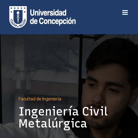
Skip
to
Abrir barra de herramientas
content
Facultad de Ingeniería
Ingeniería Civil
Metalúrgica