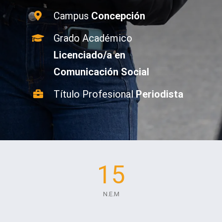
Campus
Concepción
Grado Académico
Licenciado/a en
Comunicación Social
Título Profesional
Periodista
15
N.E.M