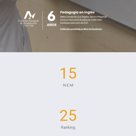
15
N.E.M
25
Ranking