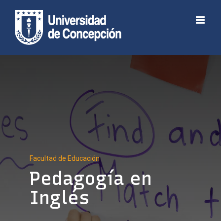
Skip
to
Abrir barra de herramientas
content
Facultad de Educación
Pedagogía en
Inglés