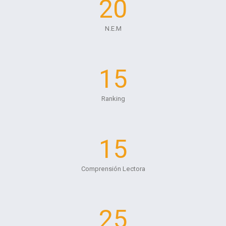
20
N.E.M
15
Ranking
15
Comprensión Lectora
25