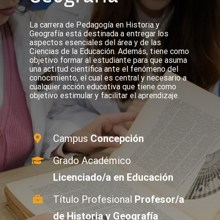
La carrera de Pedagogía en Historia y
Geografía está destinada a entregar los
aspectos esenciales del área y de las
Ciencias de la Educación. Además, tiene como
objetivo formar al estudiante para que asuma
una actitud científica ante el fenómeno del
conocimiento, el cual es central y necesario a
cualquier acción educativa que tiene como
objetivo estimular y facilitar el aprendizaje.
Campus
Concepción
Grado Académico
Licenciado/a en Educación
Título Profesional
Profesor/a
de Historia y Geografía