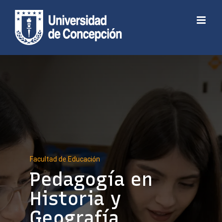
Skip
to
Abrir barra de herramientas
content
Facultad de Educación
Pedagogía en
Historia y
Geografía