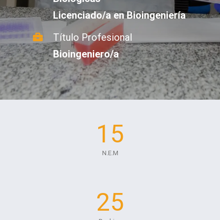
Licenciado/a en Bioingeniería
Título Profesional
Bioingeniero/a
15
N.E.M
25