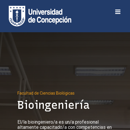
Skip
to
Abrir barra de herramientas
content
Facultad de Ciencias Biológicas
Bioingeniería
El/la bioingeniero/a es un/a profesional
altamente capacitado/a con competencias en