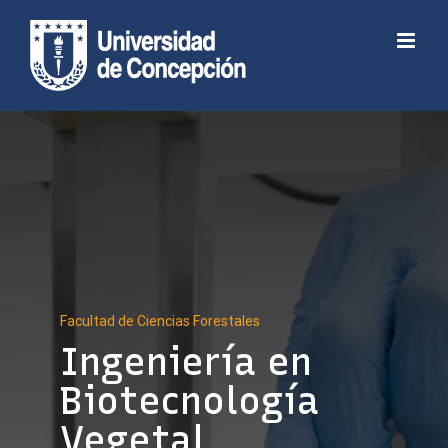
Skip
to
Abrir barra de herramientas
content
Facultad de Ciencias Forestales
Ingeniería en
Biotecnología
Vegetal