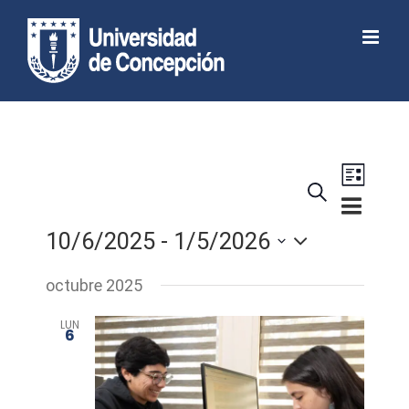
Skip
to
Abrir barra de herramientas
content
Navega
Buscar
de
Lista
Navegaci
vistas
de
10/6/2025
 - 
1/5/2026
de
búsqued
Seleccionar
Evento
octubre 2025
y
fecha.
LUN
vistas
6
de
Eventos