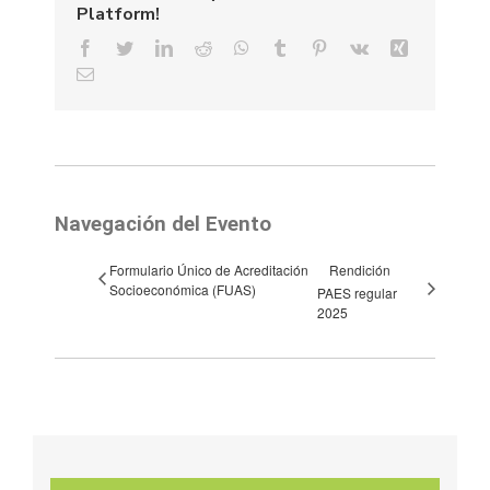
Platform!
Facebook
Twitter
LinkedIn
Reddit
WhatsApp
Tumblr
Pinterest
Vk
Xing
Email
Navegación del Evento
Formulario Único de Acreditación
Rendición
Socioeconómica (FUAS)
PAES regular
2025