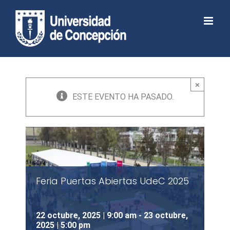
Skip
to
Abrir barra de herramientas
content
×
ESTE EVENTO HA PASADO.
Feria Puertas Abiertas UdeC 2025
22 octubre, 2025 | 9:00 am
-
23 octubre,
2025 | 5:00 pm