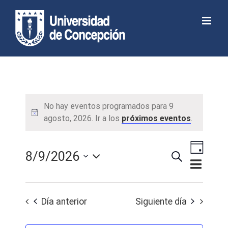
Skip
to
Abrir barra de herramientas
content
No hay eventos programados para 9
agosto, 2026. Ir a los
próximos eventos
.
Navega
8/9/2026
Buscar
de
Día
Navegaci
Seleccionar
vistas
de
de
fecha.
búsqued
Día anterior
Siguiente día
Evento
y