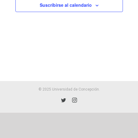
vistas
Suscribirse al calendario
de
Eventos
© 2025 Universidad de Concepción.
Twitter
Instagram