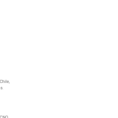
o
Chile,
s.
 FCNO