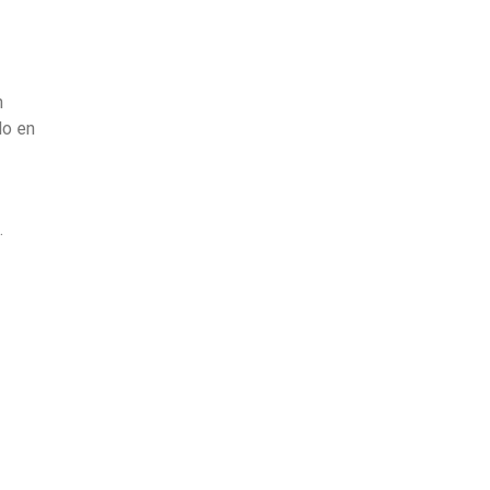
n
do en
.