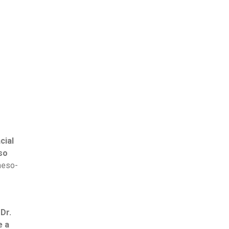
cial
so
meso-
,
Dr.
e a