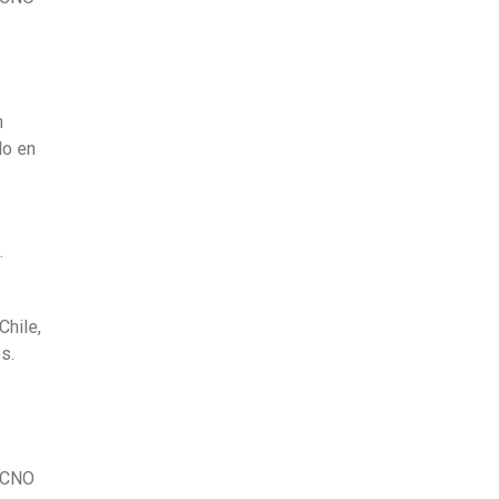
n
do en
.
o
Chile,
s.
 FCNO