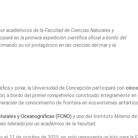
or académicos de la Facultad de Ciencias Naturales y
pará en la primera expedición científica oficial a bordo del
rmando su rol protagónico en las ciencias del mar y la
fica y polar, la Universidad de Concepción participará con
cinc
ión, a bordo del primer rompehielos construido íntegramente en 
generación de conocimiento de frontera en ecosistemas antártico
aturales y Oceanográficas (FCNO)
y uno del Instituto Milenio de
én liderado por un académico de la facultad.
1 y el 12 de octubre de 2025, no solo representa un hito para la