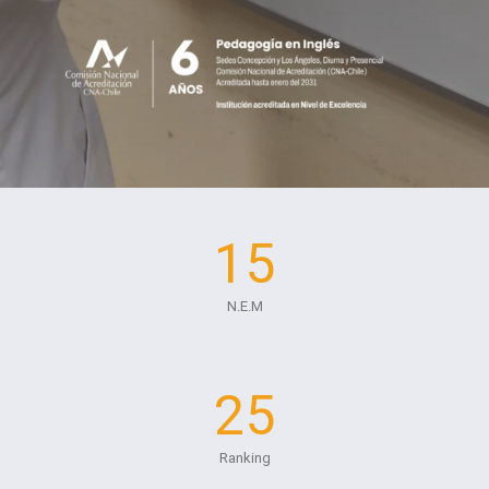
15
N.E.M
25
Ranking