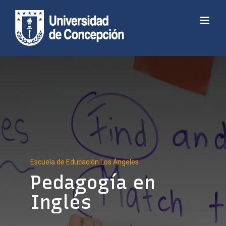
Skip
to
Abrir barra de herramientas
content
Escuela de Educación Los Ángeles
Pedagogía en
Inglés