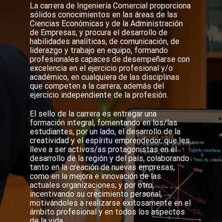
La carrera de Ingeniería Comercial proporciona
sólidos conocimientos en las áreas de las
Ciencias Económicas y de la Administración
de Empresas, y procura el desarrollo de
habilidades analíticas, de comunicación, de
liderazgo y trabajo en equipo, formando
profesionales capaces de desempeñarse con
excelencia en el ejercicio profesional y/o
académico, en cualquiera de las disciplinas
que competen a la carrera; además del
ejercicio independiente de la profesión.
El sello de la carrera es entregar una
formación integral, fomentando en los/las
estudiantes, por un lado, el desarrollo de la
creatividad y el espíritu emprendedor, que les
lleve a ser activos/as protagonistas en el
desarrollo de la región y del país, colaborando
tanto en la creación de nuevas empresas,
como en la mejora e innovación de las
actuales organizaciones; y por otro,
incentivando su crecimiento personal,
motivándoles a realizarse exitosamente en el
ámbito profesional y en todos los aspectos
de la vida.