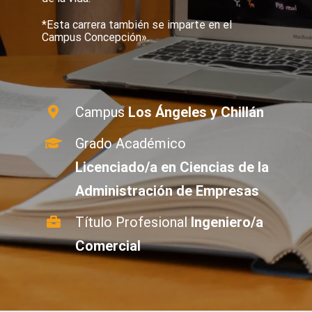
*Esta carrera también se imparte en el
Campus Concepción».
Campus
Los Ángeles y Chillán
Grado Académico
Licenciado/a en Ciencias de la
Administración de Empresas
Título Profesional
Ingeniero/a
Comercial