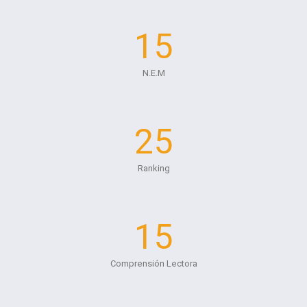
15
N.E.M
25
Ranking
15
Comprensión Lectora