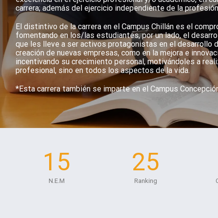
carrera; además del ejercicio independiente de la profesión
El distintivo de la carrera en el Campus Chillán es el comp
fomentando en los/las estudiantes, por un lado, el desarrol
que les lleve a ser activos protagonistas en el desarrollo d
creación de nuevas empresas, como en la mejora e innovació
incentivando su crecimiento personal, motivándoles a real
profesional, sino en todos los aspectos de la vida.
*Esta carrera también se imparte en el Campus Concepción
15
25
N.E.M
Ranking