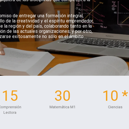
.
romiso de entregar una formación integral,
lo de la creatividad y el espíritu emprendedor,
e la región y del país, colaborando tanto en la
n de las actuales organizaciones; y por otro,
izarse exitosamente no sólo en el ámbito
.
15
30
10 *
Comprensión
Matemática M1
Ciencias
Lectora