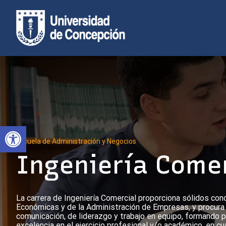
Skip
to
content
Abrir barra de herramientas
Escuela de Administración y Negocios
Ingeniería Comer
La carrera de Ingeniería Comercial proporciona sólidos con
Económicas y de la Administración de Empresas, y procura e
comunicación, de liderazgo y trabajo en equipo, formand
excelencia en el ejercicio profesional y/o académico, en cu