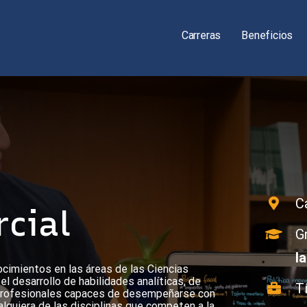
Carreras
Beneficios
C
cial
G
l
ocimientos en las áreas de las Ciencias
l desarrollo de habilidades analíticas, de
T
o profesionales capaces de desempeñarse con
alquiera de las disciplinas que competen a la