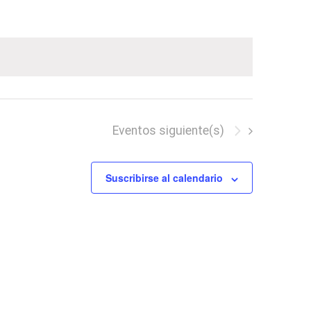
Evento
Eventos
siguiente(s)
Suscribirse al calendario