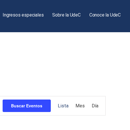
Ingresos especiales
Sobre la UdeC
Conoce la UdeC
Navegación
Buscar Eventos
Lista
Mes
Día
de
vistas
de