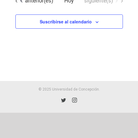
búsqued
Eventos
Eventos
anterior(es)
Hoy
siguiente(s)
Evento
y
vistas
Suscribirse al calendario
de
Eventos
© 2025 Universidad de Concepción.
Twitter
Instagram