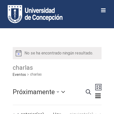
Skip
to
Abrir barra de herramientas
content
No se ha encontrado ningún resultado.
charlas
charlas
Eventos
Navega
Próximamente
Buscar
de
Lista
Navegaci
Seleccionar
vistas
de
de
fecha.