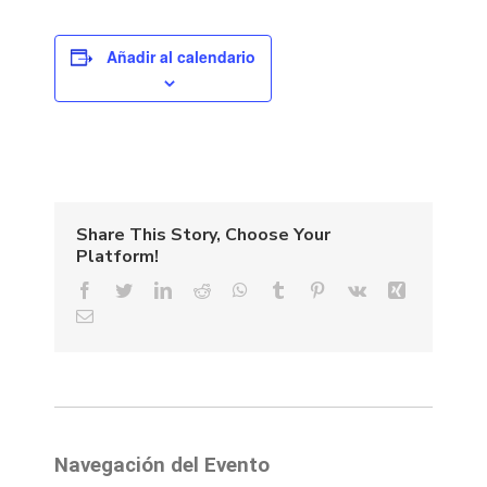
Añadir al calendario
Share This Story, Choose Your
Platform!
Facebook
Twitter
LinkedIn
Reddit
WhatsApp
Tumblr
Pinterest
Vk
Xing
Email
Navegación del Evento