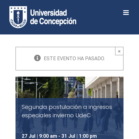
Skip
to
Abrir barra de herramientas
content
×
ESTE EVENTO HA PASADO.
Segunda postulación a ingresos
especiales invierno UdeC
27 Jul | 9:00 am
-
31 Jul | 1:00 pm