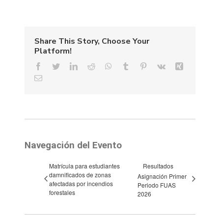
Share This Story, Choose Your
Platform!
Facebook
Twitter
LinkedIn
Reddit
WhatsApp
Tumblr
Pinterest
Vk
Xing
Email
Navegación del Evento
Matrícula para estudiantes
Resultados
damnificados de zonas
Asignación Primer
afectadas por incendios
Periodo FUAS
forestales
2026