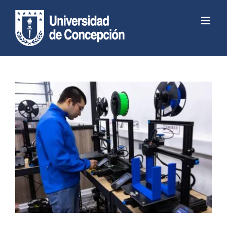
Skip
to
Abrir barra de herramientas
content
View
Larger
Image