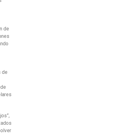
s
ón de
iones
ando
s de
 de
elares
jos”,
tados
olver