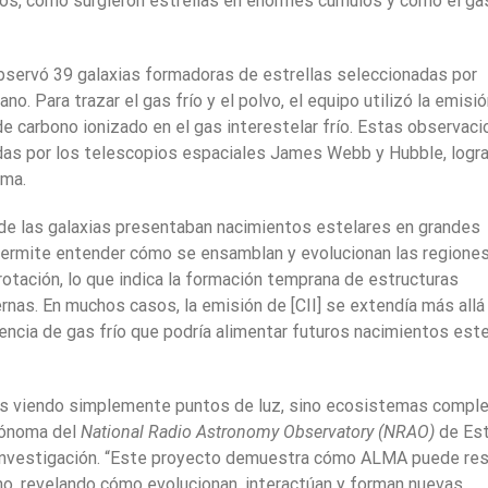
os, cómo surgieron estrellas en enormes cúmulos y cómo el ga
servó 39 galaxias formadoras de estrellas seleccionadas por
. Para trazar el gas frío y el polvo, el equipo utilizó la emisi
 de carbono ionizado en el gas interestelar frío. Estas observac
das por los telescopios espaciales James Webb y Hubble, logr
ema.
a de las galaxias presentaban nacimientos estelares en grandes
 permite entender cómo se ensamblan y evolucionan las regione
otación, lo que indica la formación temprana de estructuras
rnas. En muchos casos, la emisión de [CII] se extendía más allá
sencia de gas frío que podría alimentar futuros nacimientos est
 viendo simplemente puntos de luz, sino ecosistemas comple
rónoma del
National Radio Astronomy Observatory (NRAO)
de Es
 investigación. “Este proyecto demuestra cómo ALMA puede res
jano, revelando cómo evolucionan, interactúan y forman nuevas