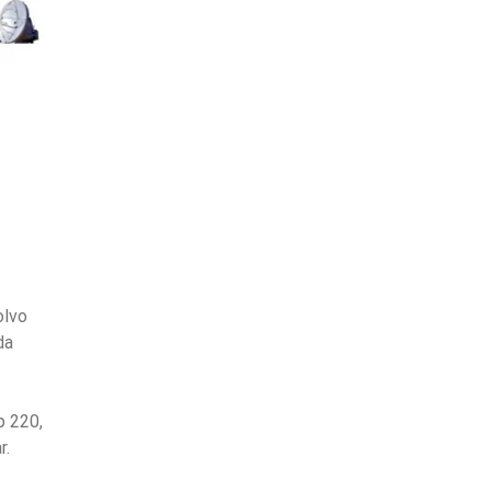
olvo
da
p 220,
r.