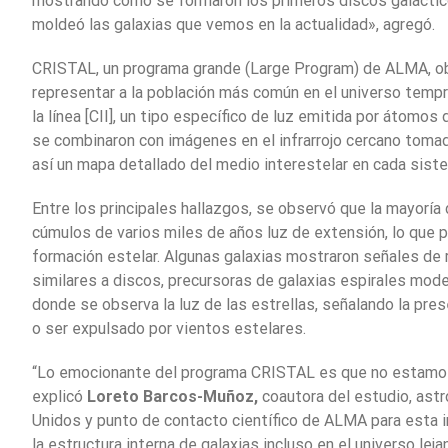
mostrando cómo se formaron los primeros discos galáctic
moldeó las galaxias que vemos en la actualidad», agregó.
CRISTAL, un programa grande (Large Program) de ALMA, ob
representar a la población más común en el universo temprano
la línea [CII], un tipo específico de luz emitida por átomos
se combinaron con imágenes en el infrarrojo cercano toma
así un mapa detallado del medio interestelar en cada sist
Entre los principales hallazgos, se observó que la mayorí
cúmulos de varios miles de años luz de extensión, lo que
formación estelar. Algunas galaxias mostraron señales de r
similares a discos, precursoras de galaxias espirales mode
donde se observa la luz de las estrellas, señalando la pre
o ser expulsado por vientos estelares.
“Lo emocionante del programa CRISTAL es que no estamos
explicó
Loreto Barcos-Muñoz,
coautora del estudio, ast
Unidos y punto de contacto científico de ALMA para esta
la estructura interna de galaxias incluso en el universo le