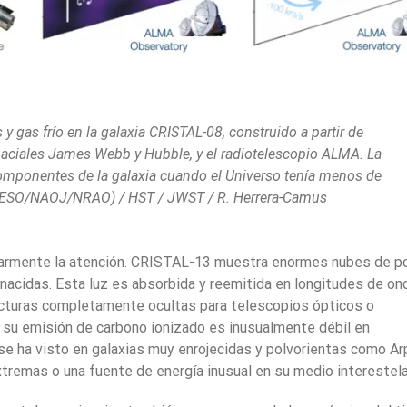
s y gas frío en la galaxia CRISTAL-08, construido a partir de
paciales James Webb y Hubble, y el radiotelescopio ALMA. La
omponentes de la galaxia cuando el Universo tenía menos de
 (ESO/NAOJ/NRAO) / HST / JWST / R. Herrera-Camus
ularmente la atención. CRISTAL-13 muestra enormes nubes de p
n nacidas. Esta luz es absorbida y reemitida en longitudes de on
ucturas completamente ocultas para telescopios ópticos o
: su emisión de carbono ionizado es inusualmente débil en
 se ha visto en galaxias muy enrojecidas y polvorientas como Ar
xtremas o una fuente de energía inusual en su medio interestela