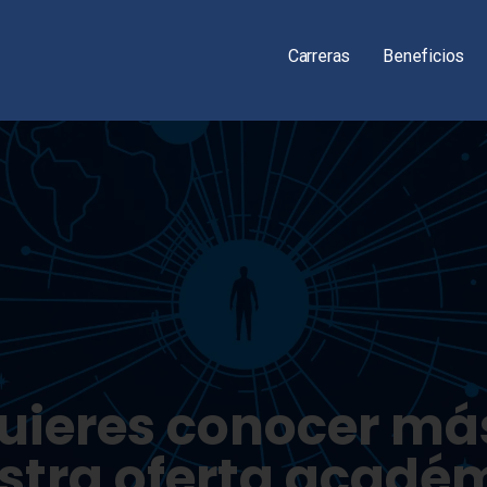
Carreras
Beneficios
uieres conocer má
stra oferta acadé