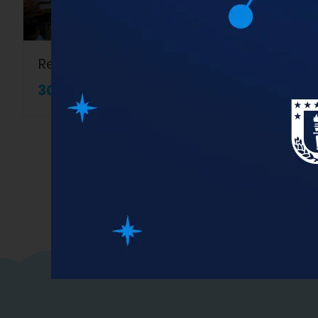
Rendición PAES Regular
30 Nov
-
2 Dic