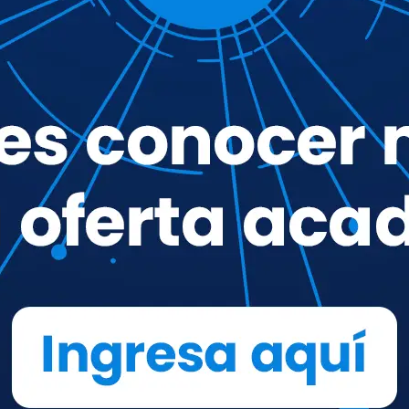
oce nuestras
91 carreras de preg