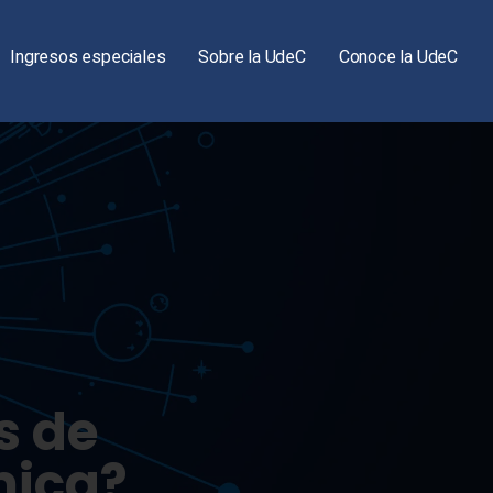
Ingresos especiales
Sobre la UdeC
Conoce la UdeC
s de
mica?