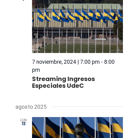
de
Eventos
7 noviembre, 2024 | 7:00 pm
-
8:00
pm
Streaming Ingresos
Especiales UdeC
agosto 2025
LUN
11