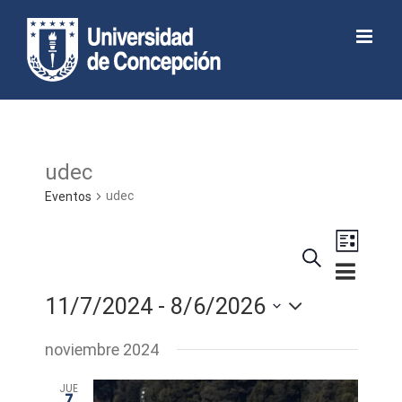
Skip
to
Abrir barra de herramientas
content
udec
udec
Eventos
Navega
Buscar
de
Lista
Navegaci
vistas
de
11/7/2024
 - 
8/6/2026
de
búsqued
Seleccionar
Evento
noviembre 2024
y
fecha.
JUE
vistas
7